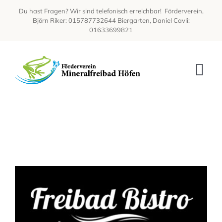
Zum
Du hast Fragen? Wir sind telefonisch erreichbar!
Förderverein,
Inhalt
Björn Riker: 015787732644 Biergarten, Daniel Cavli:
springen
01633699821
Tog
Nav
HOME
ÜBER UNS
HISTORIE
BIERGARTEN
KONTAKT