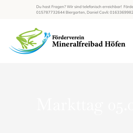
Zum
Du hast Fragen? Wir sind telefonisch erreichbar!
Förde
Inhalt
015787732644 Biergarten, Daniel Cavli: 016336998
springen
Markttag 05.